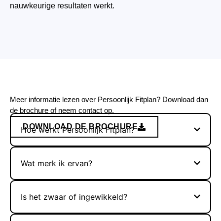
nauwkeurige resultaten werkt.
Meer informatie lezen over Persoonlijk Fitplan? Download dan
de brochure of
neem contact op.
DOWNLOAD DE BROCHURE
Hoe werkt Persoonlijk Fitplan?
Wat merk ik ervan?
Is het zwaar of ingewikkeld?