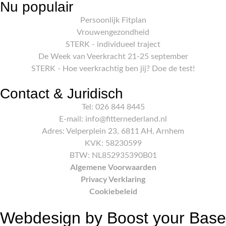
Nu populair
Persoonlijk Fitplan
Vrouwengezondheid
STERK - individueel traject
De Week van Veerkracht 21-25 september
STERK - Hoe veerkrachtig ben jij? Doe de test!
Contact & Juridisch
Tel: 026 844 8445
E-mail: info@fitternederland.nl
Adres: Velperplein 23, 6811 AH, Arnhem
KVK: 58230599
BTW: NL852935390B01
Algemene Voorwaarden
Privacy Verklaring
Cookiebeleid
Webdesign by Boost your Base