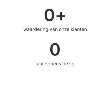
0
+
waardering van onze klanten
0
jaar serieus bezig
rschap de basis vormen voor duurzame prestaties.