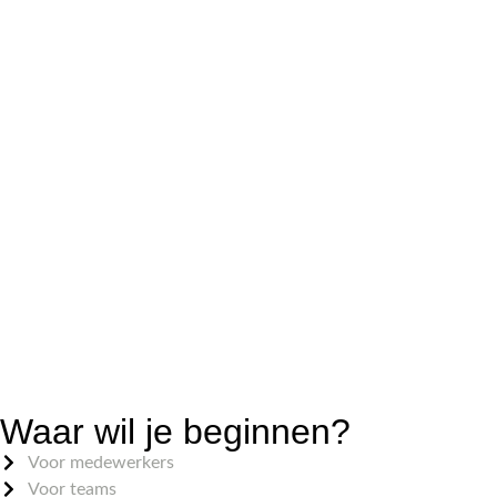
Een plek waar energie, herstel, samenwerking en krachtig leide
Waar wil je beginnen?
Voor medewerkers
Voor teams