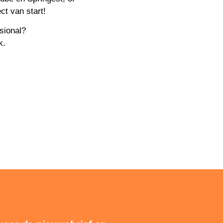
ct van start!
sional?
k.