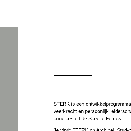
STERK is een ontwikkelprogramma
veerkracht en persoonlijk leidersc
principes uit de Special Forces.
Je vindt STERK op Archipel, Studyt