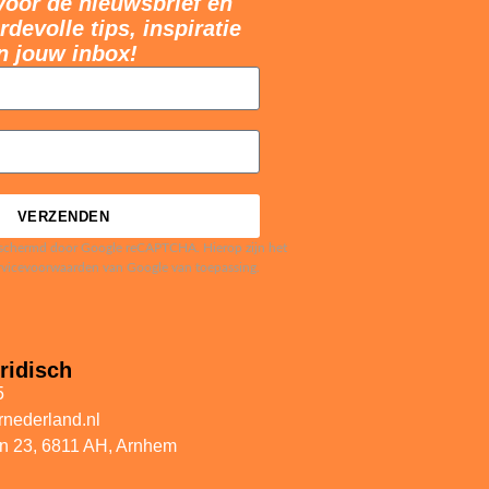
voor de nieuwsbrief en
devolle tips, inspiratie
n jouw inbox!
VERZENDEN
schermd door Google reCAPTCHA. Hierop zijn het
ervicevoorwaarden van Google van toepassing.
ridisch
5
ernederland.nl
in 23, 6811 AH, Arnhem