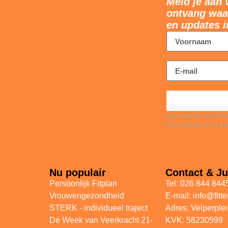
Meld je aan 
ontvang waar
en updates i
Deze website wordt be
Privacybeleid en de S
Nu populair
Contact & Ju
Persoonlijk Fitplan
Tel: 026 844 844
Vrouwengezondheid
E-mail: info@fitt
STERK - individueel traject
Adres: Velperple
De Week van Veerkracht 21-
KVK: 58230599