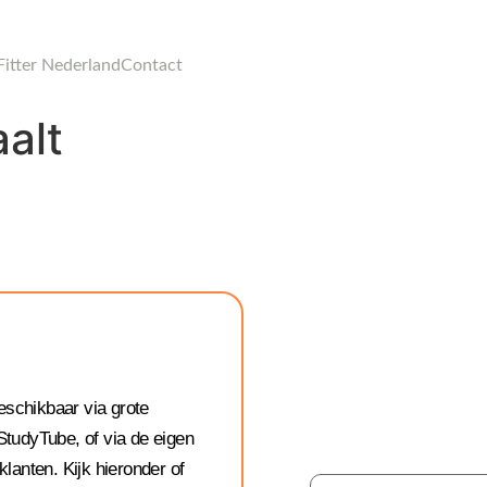
Fitter Nederland
Contact
alt
Staat jouw 
eschikbaar via grote
niet bij? L
StudyTube, of via de eigen
wet
klanten. Kijk hieronder of