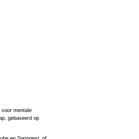
 voor mentale
hap, gebaseerd op
ube en Springest, of